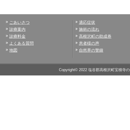
ごあいさつ
適応症状
診療案内
施術の流れ
診療料金
高根沢町の助成券
よくある質問
患者様の声
地図
自然界の警鐘
Copyright© 2022 塩谷郡高根沢町宝積寺の