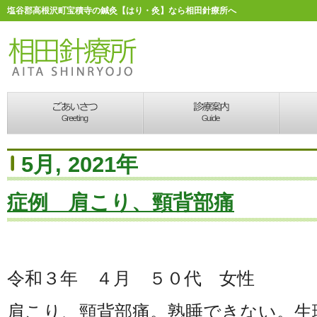
塩谷郡高根沢町宝積寺の鍼灸【はり・灸】なら相田針療所へ
5月, 2021年
症例 肩こり、頸背部痛
令和３年 ４月 ５０代 女性
肩こり、頸背部痛。熟睡できない。生