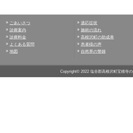
ごあいさつ
適応症状
診療案内
施術の流れ
診療料金
高根沢町の助成券
よくある質問
患者様の声
地図
自然界の警鐘
Copyright© 2022 塩谷郡高根沢町宝積寺の