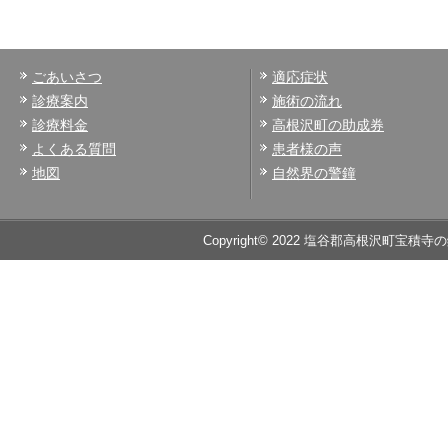
ごあいさつ
適応症状
診療案内
施術の流れ
診療料金
高根沢町の助成券
よくある質問
患者様の声
地図
自然界の警鐘
Copyright© 2022 塩谷郡高根沢町宝積寺の