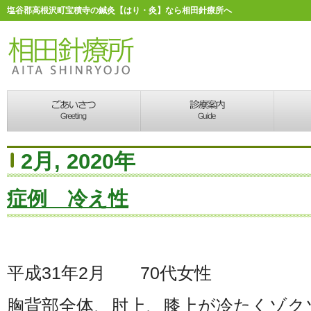
塩谷郡高根沢町宝積寺の鍼灸【はり・灸】なら相田針療所へ
2月, 2020年
症例 冷え性
平成31年2月 70代女性
胸背部全体、肘上、膝上が冷たくゾク