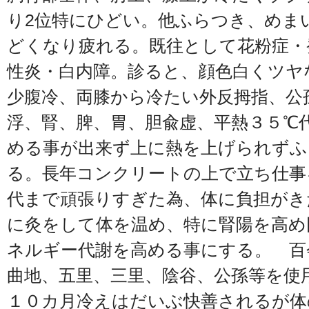
り2位特にひどい。他ふらつき、めま
どくなり疲れる。既往として花粉症・
性炎・白内障。診ると、顔色白くツヤ
少腹冷、両膝から冷たい外反拇指、
浮、腎、脾、胃、胆兪虚、平熱３５℃
める事が出来ず上に熱を上げられずふ
る。長年コンクリートの上で立ち仕事
代まで頑張りすぎた為、体に負担がき
に灸をして体を温め、特に腎陽を高め
ネルギー代謝を高める事にする。 百
曲地、五里、三里、陰谷、公孫等を使
１０カ月冷えはだいぶ快善されるが体