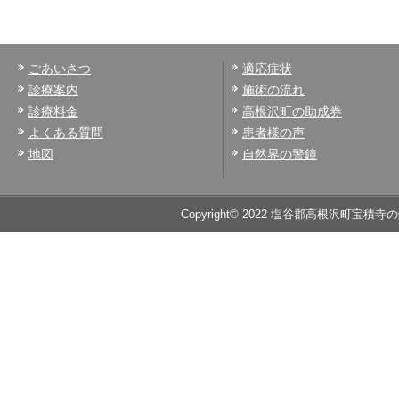
ごあいさつ
適応症状
診療案内
施術の流れ
診療料金
高根沢町の助成券
よくある質問
患者様の声
地図
自然界の警鐘
Copyright© 2022 塩谷郡高根沢町宝積寺の