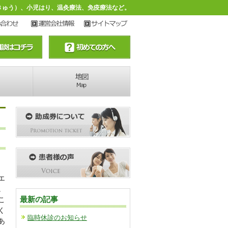
・きゅう）、小児はり、温灸療法、免疫療法など。
エ
。
最新の記事
こ
く
臨時休診のお知らせ
あ