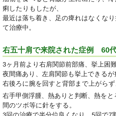
痢したりもしたが、
最近は落ち着き、足の痺れはなくなり
て治療中。
右五十肩で来院された症例 60
3ヶ月前より右肩関節前部痛、挙上困
夜間痛あり、左肩関節も挙上できるが
右後ろに腕を回すと背部まで上がらず
右手甲側浮腫、熱ありと判断、熱をと
間のツボ等に針をする。
3回の治療で半分位良くなり、5回で7