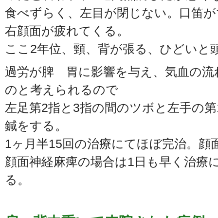
食べずらく、左目が閉じない。口笛が
右顔面が疲れてくる。
ここ2年位、頸、背が張る、ひどいと
過労が脾 胃に影響を与え、気血の流
のと考えられるので
左足第2指と3指の間のツボと左手の第
鍼をする。
1ヶ月半15回の治療にてほぼ完治。顔
顔面神経麻痺の場合は1日も早く治療
る。