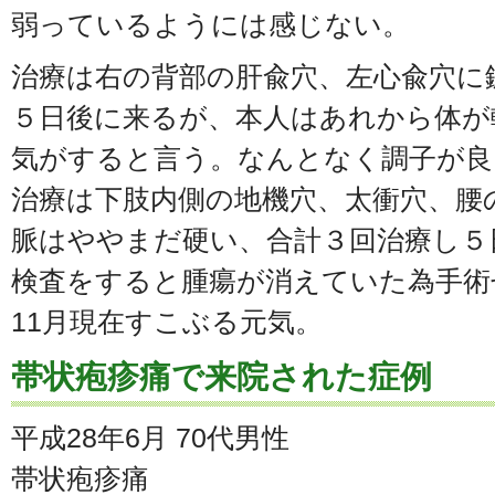
弱っているようには感じない。
治療は右の背部の肝兪穴、左心兪穴に
５日後に来るが、本人はあれから体が
気がすると言う。なんとなく調子が良
治療は下肢内側の地機穴、太衝穴、腰
脈はややまだ硬い、合計３回治療し５
検査をすると腫瘍が消えていた為手術
11月現在すこぶる元気。
帯状疱疹痛で来院された症例
平成28年6月 70代男性
帯状疱疹痛