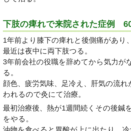
下肢の痺れで来院された症例 6
1年前より膝下の痺れと後側痛があり
最近は夜中に両下肢つる。
3年前会社の役職を辞めてから気力が
る。
顔色、疲労気味、足冷え、肝気の流れ
われるので灸にて治療。
最初治療後、熱が1週間続くその後鍼
をやる。
油物を食べると胃酸が上に出たり、冷