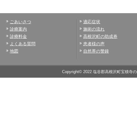
ごあいさつ
適応症状
診療案内
施術の流れ
診療料金
高根沢町の助成券
よくある質問
患者様の声
地図
自然界の警鐘
Copyright© 2022 塩谷郡高根沢町宝積寺の