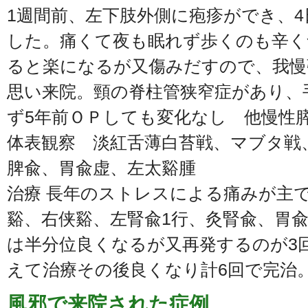
1週間前、左下肢外側に疱疹ができ、
した。痛くて夜も眠れず歩くのも辛く
ると楽になるが又傷みだすので、我慢
思い来院。頸の脊柱管狭窄症があり、
ず5年前ＯＰしても変化なし 他慢性
体表観察 淡紅舌薄白苔戦、マブタ戦
脾兪、胃兪虚、左太谿腫
治療 長年のストレスによる痛みが主
谿、右侠谿、左腎兪1行、灸腎兪、胃
は半分位良くなるが又再発するのが3
えて治療その後良くなり計6回で完治
風邪で来院された症例