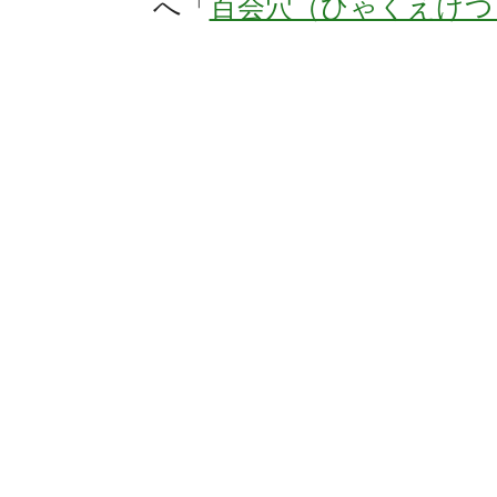
へ「
百会穴（ひゃくえけつ