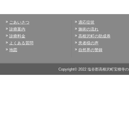
ごあいさつ
適応症状
診療案内
施術の流れ
診療料金
高根沢町の助成券
よくある質問
患者様の声
地図
自然界の警鐘
Copyright© 2022 塩谷郡高根沢町宝積寺の