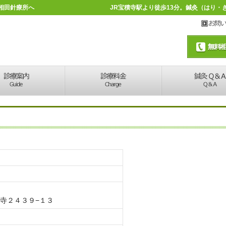
相田針療所へ
JR宝積寺駅より徒歩13分。鍼灸（はり
寺２４３９−１３