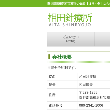
塩谷郡高根沢町宝積寺の鍼灸【はり・灸】なら
会社概要
※完全予約制です。
院名
相田針療所
院長
相田博美
〒329-1233
住所
塩谷郡高根沢町宝積
電話番号
080-2341-1006