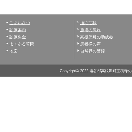
ごあいさつ
適応症状
診療案内
施術の流れ
診療料金
高根沢町の助成券
よくある質問
患者様の声
地図
自然界の警鐘
Copyright© 2022 塩谷郡高根沢町宝積寺の