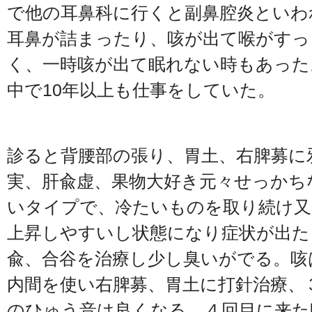
で他の耳鼻科に行くと副鼻腔炎といわ
耳鼻が詰まったり、咳が出て喉がすっ
く、一時咳が出て眠れない時もあった
中で10年以上も仕事をしていた。
診ると背腰部の張り、胃土、右脾募に
実、肝兪虚、果物大好き元々せっかち
いタイプで、冷たいものを取り続け又
上昇しやすいし状態になり症状が出た
兪、合谷を治療し少し臭いがでる。咳
内間を使い右脾募、胃土に打針治療、
のひゅう音は良くなる。４回目に来た