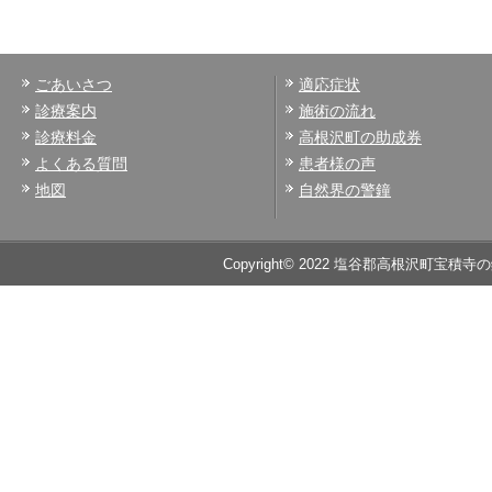
ごあいさつ
適応症状
診療案内
施術の流れ
診療料金
高根沢町の助成券
よくある質問
患者様の声
地図
自然界の警鐘
Copyright© 2022 塩谷郡高根沢町宝積寺の