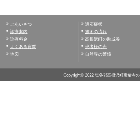
ごあいさつ
適応症状
診療案内
施術の流れ
診療料金
高根沢町の助成券
よくある質問
患者様の声
地図
自然界の警鐘
Copyright© 2022 塩谷郡高根沢町宝積寺の