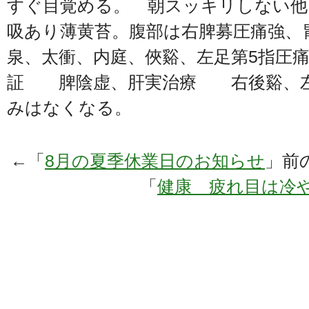
すぐ目覚める。 朝スッキリしない他
吸あり薄黄苔。腹部は右脾募圧痛強、
泉、太衝、内庭、俠谿、左足第5指圧
証 脾陰虚、肝実治療 右後谿、
みはなくなる。
←「
8月の夏季休業日のお知らせ
」前
「
健康 疲れ目は冷