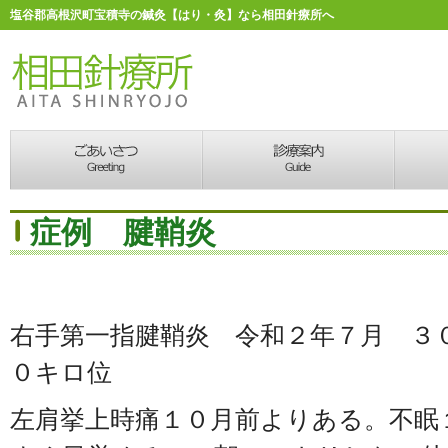
塩谷郡高根沢町宝積寺の鍼灸【はり・灸】なら相田針療所へ
症例 腱鞘炎
右手第一指腱鞘炎 令和２年７月 
０キロ位
左肩挙上時痛１０月前よりある。不眠