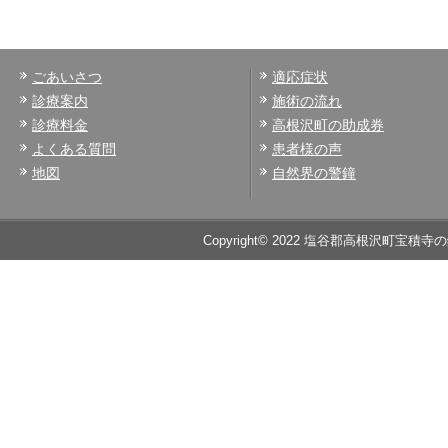
ごあいさつ
適応症状
診療案内
施術の流れ
診療料金
高根沢町の助成券
よくある質問
患者様の声
地図
自然界の警鐘
Copyright© 2022 塩谷郡高根沢町宝積寺の