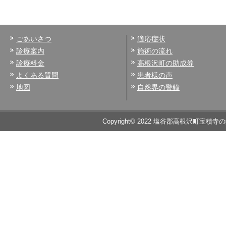
ごあいさつ
適応症状
診療案内
施術の流れ
診療料金
高根沢町の助成券
よくある質問
患者様の声
地図
自然界の警鐘
Copyright© 2022 塩谷郡高根沢町宝積寺の